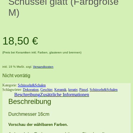
Schüssel glatt (Farbgröße
M)
18,50
€
(Preis bei Keramiken inkl. Farben, glasieren und brennen)
inkl. 19 % MwSt.
zzgl.
Versandkosten
Nicht vorrätig
Kategorie:
Schüsseln&Schalen
Schlagwörter:
Dekoration
,
Geschirr
,
Keramik
,
kreativ
,
Pinsel
,
Schüsseln&Schalen
Beschreibung
Zusätzliche Informationen
Beschreibung
Durchmesser 16cm
Vorschau der wählbaren Farben.