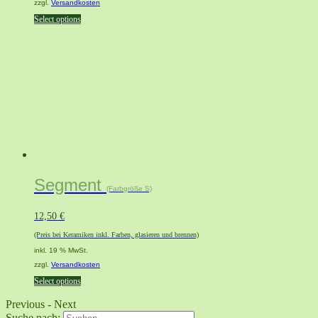
zzgl.
Versandkosten
Select options
Segment
(Farbgröße S)
12,50
€
(Preis bei Keramiken inkl. Farben, glasieren und brennen)
inkl. 19 % MwSt.
zzgl.
Versandkosten
Select options
Previous
-
Next
Suche nach: