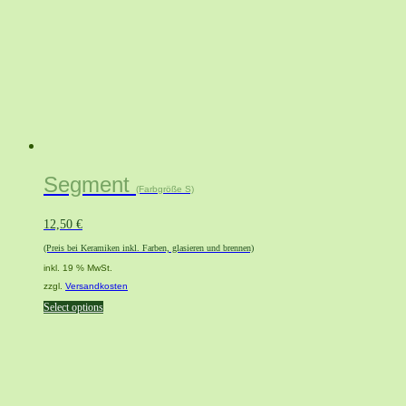
Segment
(Farbgröße S)
12,50
€
(Preis bei Keramiken inkl. Farben, glasieren und brennen)
inkl. 19 % MwSt.
zzgl.
Versandkosten
Select options