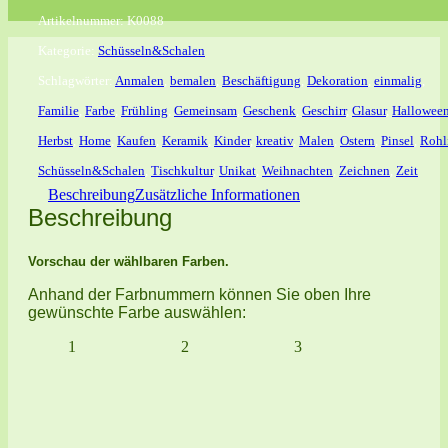
Artikelnummer:
K0088
Kategorie:
Schüsseln&Schalen
Schlagwörter:
Anmalen
,
bemalen
,
Beschäftigung
,
Dekoration
,
einmalig
,
Familie
,
Farbe
,
Frühling
,
Gemeinsam
,
Geschenk
,
Geschirr
,
Glasur
,
Hallowee
Herbst
,
Home
,
Kaufen
,
Keramik
,
Kinder
,
kreativ
,
Malen
,
Ostern
,
Pinsel
,
Rohl
Schüsseln&Schalen
,
Tischkultur
,
Unikat
,
Weihnachten
,
Zeichnen
,
Zeit
Beschreibung
Zusätzliche Informationen
Beschreibung
Vorschau der wählbaren Farben.
Anhand der Farbnummern können Sie oben Ihre
gewünschte Farbe auswählen:
1
2
3