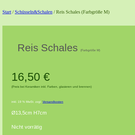
Start
/
Schüsseln&Schalen
/ Reis Schales (Farbgröße M)
Reis Schales
(Farbgröße M)
16,50
€
(Preis bei Keramiken inkl. Farben, glasieren und brennen)
inkl. 19 % MwSt.
zzgl.
Versandkosten
Ø13,5cm H7cm
Nicht vorrätig