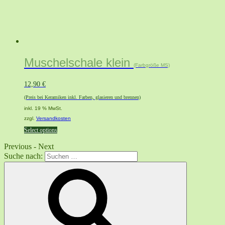
Muschelschale klein
(Farbgröße MS)
12,90
€
(Preis bei Keramiken inkl. Farben, glasieren und brennen)
inkl. 19 % MwSt.
zzgl.
Versandkosten
Select options
Previous
-
Next
Suche nach: