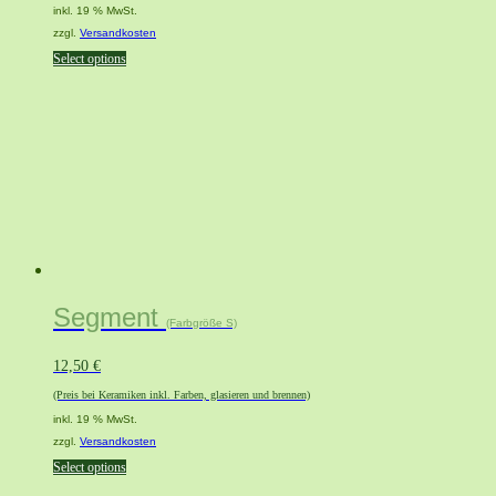
inkl. 19 % MwSt.
zzgl.
Versandkosten
Select options
Segment
(Farbgröße S)
12,50
€
(Preis bei Keramiken inkl. Farben, glasieren und brennen)
inkl. 19 % MwSt.
zzgl.
Versandkosten
Select options