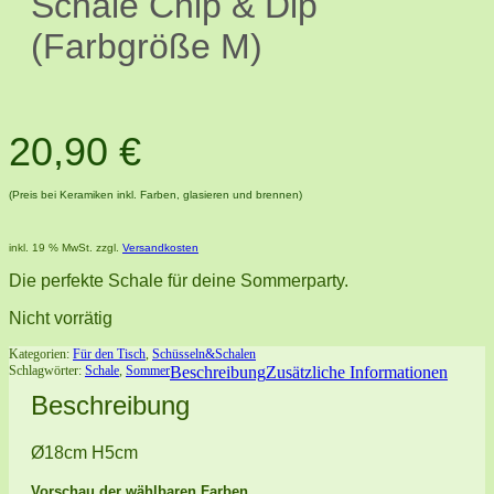
Schale Chip & Dip
(Farbgröße M)
20,90
€
(Preis bei Keramiken inkl. Farben, glasieren und brennen)
inkl. 19 % MwSt.
zzgl.
Versandkosten
Die perfekte Schale für deine Sommerparty.
Nicht vorrätig
Kategorien:
Für den Tisch
,
Schüsseln&Schalen
Schlagwörter:
Schale
,
Sommer
Beschreibung
Zusätzliche Informationen
Beschreibung
Ø18cm H5cm
Vorschau der wählbaren Farben.