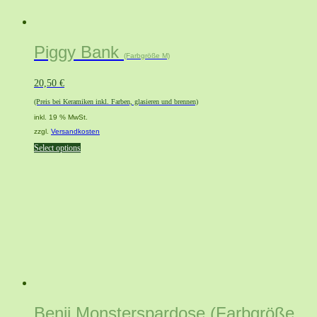
Piggy Bank
(Farbgröße M)
20,50
€
(Preis bei Keramiken inkl. Farben, glasieren und brennen)
inkl. 19 % MwSt.
zzgl.
Versandkosten
Select options
Benij Monsterspardose (Farbgröße