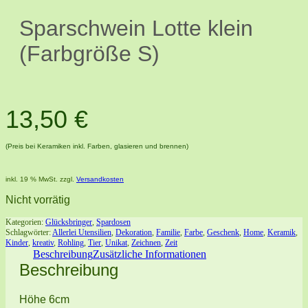
Sparschwein Lotte klein
(Farbgröße S)
13,50
€
(Preis bei Keramiken inkl. Farben, glasieren und brennen)
inkl. 19 % MwSt.
zzgl.
Versandkosten
Nicht vorrätig
Kategorien:
Glücksbringer
,
Spardosen
Schlagwörter:
Allerlei Utensilien
,
Dekoration
,
Familie
,
Farbe
,
Geschenk
,
Home
,
Keramik
,
Kinder
,
kreativ
,
Rohling
,
Tier
,
Unikat
,
Zeichnen
,
Zeit
Beschreibung
Zusätzliche Informationen
Beschreibung
Höhe 6cm