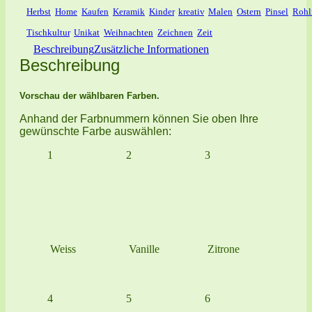
Herbst
,
Home
,
Kaufen
,
Keramik
,
Kinder
,
kreativ
,
Malen
,
Ostern
,
Pinsel
,
Rohl
Tischkultur
,
Unikat
,
Weihnachten
,
Zeichnen
,
Zeit
Beschreibung
Zusätzliche Informationen
Beschreibung
Vorschau der wählbaren Farben.
Anhand der Farbnummern können Sie oben Ihre
gewünschte Farbe auswählen:
1
2
3
Weiss
Vanille
Zitrone
4
5
6