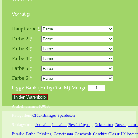
Vorrätig
Hauptfarbe
*
Farbe 2
*
Farbe 3
*
Farbe 4
*
Farbe 5
*
Farbe 6
*
Piggy Bank (Farbgröße M) Menge
In den Warenkorb
Artikelnummer:
K0058
Kategorien:
Glücksbringer
,
Spardosen
Schlagwörter:
Anmalen
,
bemalen
,
Beschäftigung
,
Dekoration
,
Dosen
,
einma
Familie
,
Farbe
,
Frühling
,
Gemeinsam
,
Geschenk
,
Geschirr
,
Glasur
,
Hallowee