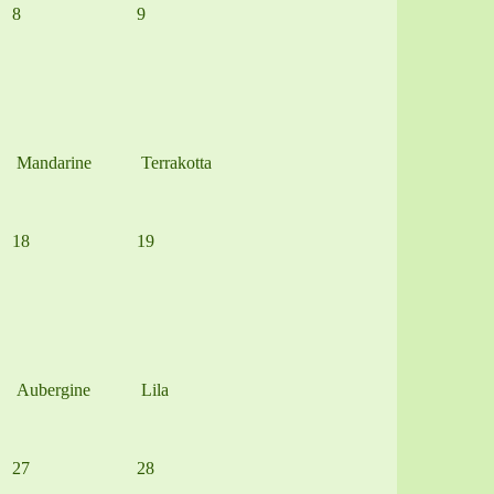
8
9
Mandarine
Terrakotta
18
19
Aubergine
Lila
27
28