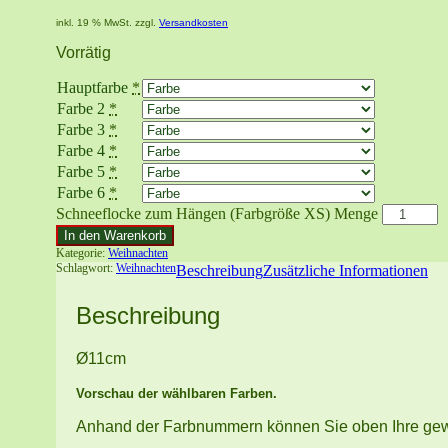
inkl. 19 % MwSt.
zzgl.
Versandkosten
Vorrätig
Hauptfarbe
*
Farbe 2
*
Farbe 3
*
Farbe 4
*
Farbe 5
*
Farbe 6
*
Schneeflocke zum Hängen (Farbgröße XS) Menge
In den Warenkorb
Kategorie:
Weihnachten
Schlagwort:
Weihnachten
Beschreibung
Zusätzliche Informationen
Beschreibung
Ø11cm
Vorschau der wählbaren Farben.
Anhand der Farbnummern können Sie oben Ihre ge