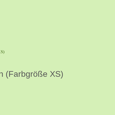
XS)
n (Farbgröße XS)