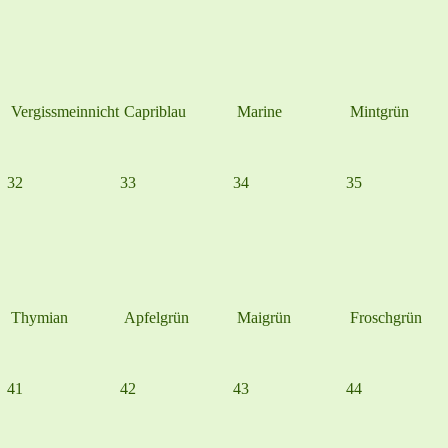
Vergissmeinnicht
Capriblau
Marine
Mintgrün
32
33
34
35
Thymian
Apfelgrün
Maigrün
Froschgrün
41
42
43
44