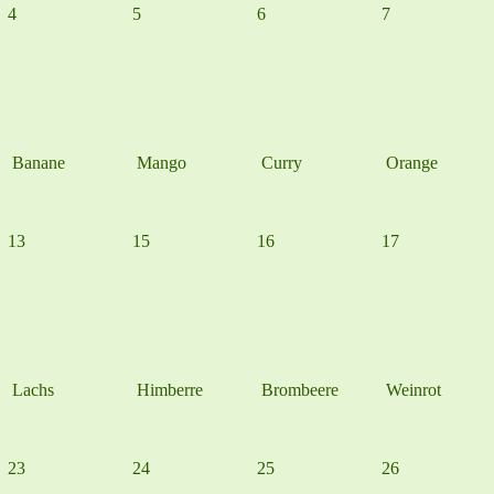
4
5
6
7
Banane
Mango
Curry
Orange
13
15
16
17
Lachs
Himberre
Brombeere
Weinrot
23
24
25
26