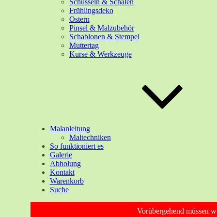
Schüsseln & Schalen
Frühlingsdeko
Ostern
Pinsel & Malzubehör
Schablonen & Stempel
Muttertag
Kurse & Werkzeuge
Malanleitung
Maltechniken
So funktioniert es
Galerie
Abholung
Kontakt
Warenkorb
Suche
Vorübergehend müssen wir