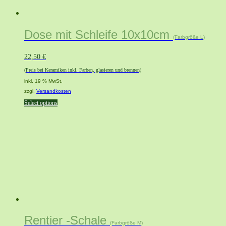
Dose mit Schleife 10x10cm
(Farbgröße L)
22,50
€
(Preis bei Keramiken inkl. Farben, glasieren und brennen)
inkl. 19 % MwSt.
zzgl.
Versandkosten
Select options
Rentier -Schale
(Farbgröße M)