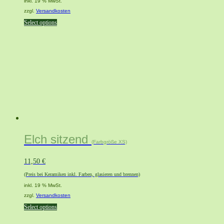
inkl. 19 % MwSt.
zzgl.
Versandkosten
Select options
Elch sitzend
(Farbgröße XS)
11,50
€
(Preis bei Keramiken inkl. Farben, glasieren und brennen)
inkl. 19 % MwSt.
zzgl.
Versandkosten
Select options