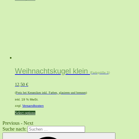
Weihnachtskugel klein
(Farbgröße S)
12,50
€
(Preis bei Keramiken inkl. Farben, glasieren und brennen)
inkl. 19 % MwSt.
zzgl.
Versandkosten
Select options
Previous
-
Next
Suche nach: