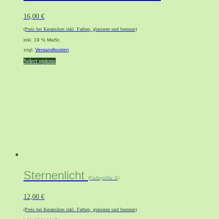
16,00
€
(Preis bei Keramiken inkl. Farben, glasieren und brennen)
inkl. 19 % MwSt.
zzgl.
Versandkosten
Select options
Sternenlicht
(Farbgröße S)
12,00
€
(Preis bei Keramiken inkl. Farben, glasieren und brennen)