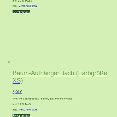
inkl. 19 % MwSt.
zzgl.
Versandkosten
Select options
Baum-Aufhänger flach (Farbgröße
XS)
8,90
€
(Preis bei Keramiken inkl. Farben, glasieren und brennen)
inkl. 19 % MwSt.
zzgl.
Versandkosten
Select options