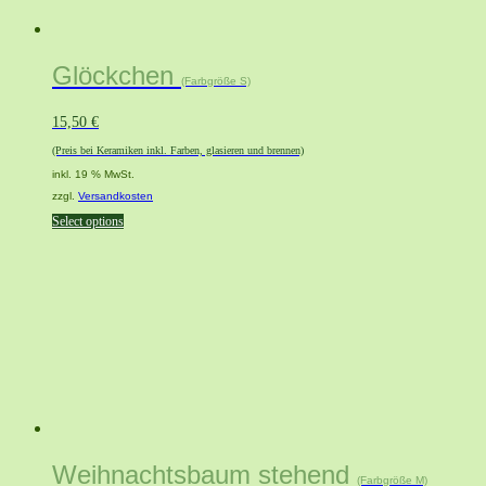
Glöckchen
(Farbgröße S)
15,50
€
(Preis bei Keramiken inkl. Farben, glasieren und brennen)
inkl. 19 % MwSt.
zzgl.
Versandkosten
Select options
Weihnachtsbaum stehend
(Farbgröße M)