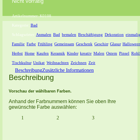
Nicht vorrätig
Artikelnummer:
K0108
Kategorie:
Bad
Schlagwörter:
Anmalen
,
Bad
,
bemalen
,
Beschäftigung
,
Dekoration
,
einmali
Familie
,
Farbe
,
Frühling
,
Gemeinsam
,
Geschenk
,
Geschirr
,
Glasur
,
Hallowee
Herbst
,
Home
,
Kaufen
,
Keramik
,
Kinder
,
kreativ
,
Malen
,
Ostern
,
Pinsel
,
Rohl
Tischkultur
,
Unikat
,
Weihnachten
,
Zeichnen
,
Zeit
Beschreibung
Zusätzliche Informationen
Beschreibung
Vorschau der wählbaren Farben.
Anhand der Farbnummern können Sie oben Ihre
gewünschte Farbe auswählen:
1
2
3