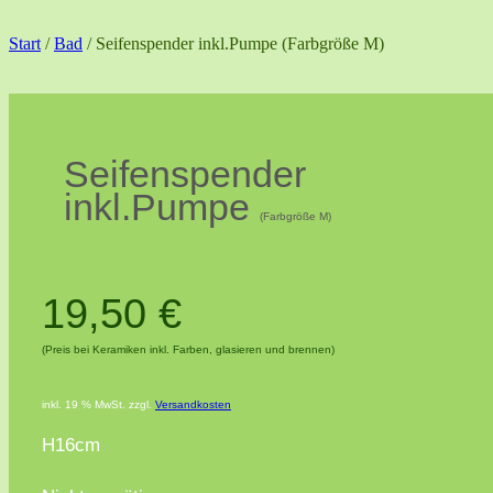
Start
/
Bad
/ Seifenspender inkl.Pumpe (Farbgröße M)
Seifenspender
inkl.Pumpe
(Farbgröße M)
19,50
€
(Preis bei Keramiken inkl. Farben, glasieren und brennen)
inkl. 19 % MwSt.
zzgl.
Versandkosten
H16cm