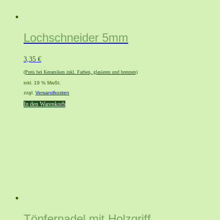
Lochschneider 5mm
3,35
€
(Preis bei Keramiken inkl. Farben, glasieren und brennen)
inkl. 19 % MwSt.
zzgl.
Versandkosten
In den Warenkorb
Töpfernadel mit Holzgriff