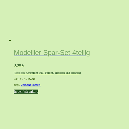
Modellier Spar-Set 4teilig
9,90
€
(Preis bei Keramiken inkl. Farben, glasieren und brennen)
inkl. 19 % MwSt.
zzgl.
Versandkosten
In den Warenkorb