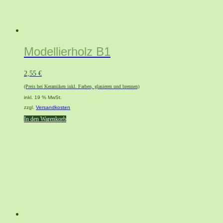
Modellierholz B1
2,55
€
(Preis bei Keramiken inkl. Farben, glasieren und brennen)
inkl. 19 % MwSt.
zzgl.
Versandkosten
In den Warenkorb