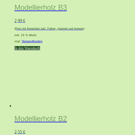
Modellierholz B3
2,99
€
(Preis bei Keramiken inkl. Farben, glasieren und brennen)
inkl. 19 % MwSt.
zzgl.
Versandkosten
In den Warenkorb
Modellierholz B2
2,55
€