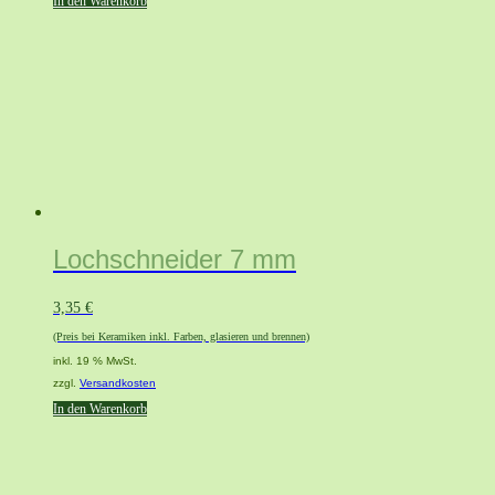
In den Warenkorb
Lochschneider 7 mm
3,35
€
(Preis bei Keramiken inkl. Farben, glasieren und brennen)
inkl. 19 % MwSt.
zzgl.
Versandkosten
In den Warenkorb