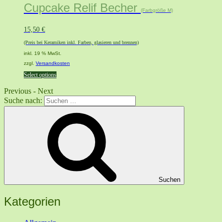
Cupcake Relif Becher
(Farbgröße M)
15,50
€
(Preis bei Keramiken inkl. Farben, glasieren und brennen)
inkl. 19 % MwSt.
zzgl.
Versandkosten
Select options
Previous
-
Next
Suche nach:
Suchen
Kategorien