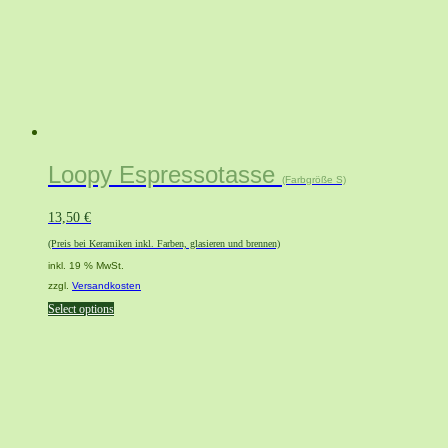
Loopy Espressotasse
(Farbgröße S)
13,50
€
(Preis bei Keramiken inkl. Farben, glasieren und brennen)
inkl. 19 % MwSt.
zzgl.
Versandkosten
Select options