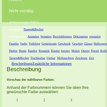
Nicht vorrätig
Artikelnummer:
K0012
Kategorie:
Tassen&Becher
Schlagwörter:
Anmalen
,
bemalen
,
Beschäftigung
,
Dekoration
,
einmalig
,
Familie
,
Farbe
,
Frühling
,
Gemeinsam
,
Geschenk
,
Geschirr
,
Glasur
,
Hallowee
Herbst
,
Home
,
Kaufen
,
Keramik
,
Kinder
,
kreativ
,
Malen
,
Ostern
,
Pinsel
,
Rohl
Tassen&Becher
,
Tischkultur
,
Unikat
,
Weihnachten
,
Zeichnen
,
Zeit
Beschreibung
Zusätzliche Informationen
Beschreibung
Vorschau der wählbaren Farben.
Anhand der Farbnummern können Sie oben Ihre
gewünschte Farbe auswählen:
1
2
3