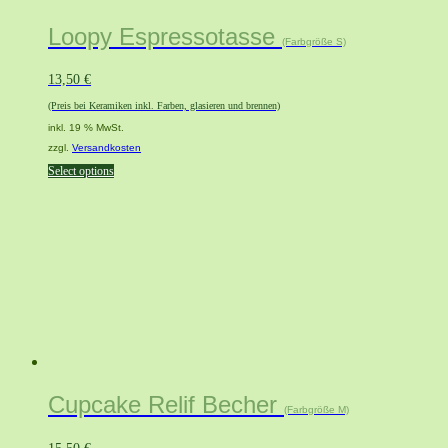
Loopy Espressotasse
(Farbgröße S)
13,50
€
(Preis bei Keramiken inkl. Farben, glasieren und brennen)
inkl. 19 % MwSt.
zzgl.
Versandkosten
Select options
Cupcake Relif Becher
(Farbgröße M)