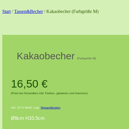
Start
/
Tassen&Becher
/ Kakaobecher (Farbgröße M)
Kakaobecher
(Farbgröße M)
16,50
€
(Preis bei Keramiken inkl. Farben, glasieren und brennen)
inkl. 19 % MwSt.
zzgl.
Versandkosten
Ø9cm H10,5cm