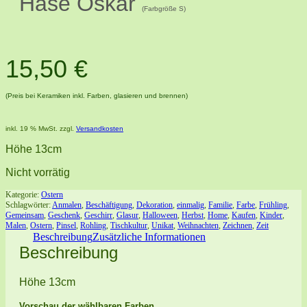
Hase Oskar
(Farbgröße S)
15,50
€
(Preis bei Keramiken inkl. Farben, glasieren und brennen)
inkl. 19 % MwSt.
zzgl.
Versandkosten
Höhe 13cm
Nicht vorrätig
Kategorie:
Ostern
Schlagwörter:
Anmalen
,
Beschäftigung
,
Dekoration
,
einmalig
,
Familie
,
Farbe
,
Frühling
,
Gemeinsam
,
Geschenk
,
Geschirr
,
Glasur
,
Halloween
,
Herbst
,
Home
,
Kaufen
,
Kinder
,
Malen
,
Ostern
,
Pinsel
,
Rohling
,
Tischkultur
,
Unikat
,
Weihnachten
,
Zeichnen
,
Zeit
Beschreibung
Zusätzliche Informationen
Beschreibung
Höhe 13cm
Vorschau der wählbaren Farben.