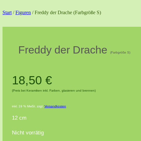
Start
/
Figuren
/ Freddy der Drache (Farbgröße S)
Freddy der Drache
(Farbgröße S)
18,50
€
(Preis bei Keramiken inkl. Farben, glasieren und brennen)
inkl. 19 % MwSt.
zzgl.
Versandkosten
12 cm
Nicht vorrätig