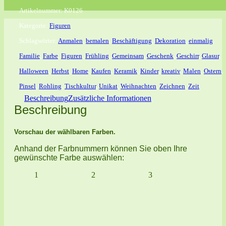
Artikelnummer:
K0126
Kategorie:
Figuren
Schlagwörter:
Anmalen
,
bemalen
,
Beschäftigung
,
Dekoration
,
einmalig
,
Familie
,
Farbe
,
Figuren
,
Frühling
,
Gemeinsam
,
Geschenk
,
Geschirr
,
Glasur
,
Halloween
,
Herbst
,
Home
,
Kaufen
,
Keramik
,
Kinder
,
kreativ
,
Malen
,
Ostern
,
Pinsel
,
Rohling
,
Tischkultur
,
Unikat
,
Weihnachten
,
Zeichnen
,
Zeit
Beschreibung
Zusätzliche Informationen
Beschreibung
Vorschau der wählbaren Farben.
Anhand der Farbnummern können Sie oben Ihre
gewünschte Farbe auswählen:
1
2
3